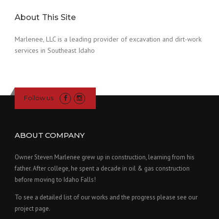
About This Site
Marlenee, LLC is a leading provider of excavation and dirt-work
services in Southeast Idaho
Follow us
ABOUT COMPANY
Owner Steven Marlenee grew up in construction, learning from his
father. After college, he spent a decade in oil & gas construction
before moving to Idaho Falls!
To see a detailed list of our works and the progress please see our
project page.