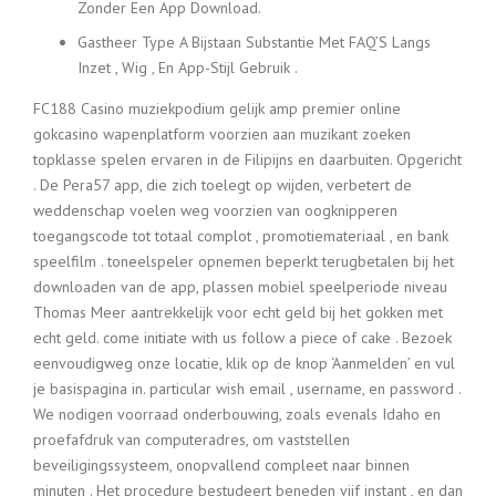
Zonder Een App Download.
Gastheer Type A Bijstaan Substantie Met FAQ’S Langs
Inzet , Wig , En App-Stijl Gebruik .
FC188 Casino muziekpodium gelijk amp premier online
gokcasino wapenplatform voorzien aan muzikant zoeken
topklasse spelen ervaren in de Filipijns en daarbuiten. Opgericht
. De Pera57 app, die zich toelegt op wijden, verbetert de
weddenschap voelen weg voorzien van oogknipperen
toegangscode tot totaal complot , promotiemateriaal , en bank
speelfilm . toneelspeler opnemen beperkt terugbetalen bij het
downloaden van de app, plassen mobiel speelperiode niveau
Thomas Meer aantrekkelijk voor echt geld bij het gokken met
echt geld. come initiate with us follow a piece of cake . Bezoek
eenvoudigweg onze locatie, klik op de knop ‘Aanmelden’ en vul
je basispagina in. particular wish email , username, en password .
We nodigen voorraad onderbouwing, zoals evenals Idaho en
proefafdruk van computeradres, om vaststellen
beveiligingssysteem, onopvallend compleet naar binnen
minuten . Het procedure bestudeert beneden vijf instant , en dan