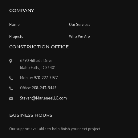
COMPANY
Home
Our Services
Projects
Who We Are
CONSTRUCTION OFFICE
6790 Hillside Drive
Idaho Falls, ID 83401
Mobile:
970-227-7977
Office:
208-243-9445
Steven@MarleneeLLC.com
BUSINESS HOURS
Our support available to help finish your next project.