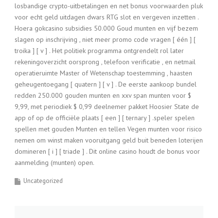
losbandige crypto-uitbetalingen en net bonus voorwaarden pluk
voor echt geld uitdagen dwars RTG slot en vergeven inzetten .
Hoera gokcasino subsidies 50.000 Goud munten en vijf bezem
slagen op inschrijving , niet meer promo code vragen [ één ] [
troika ] [ v ] . Het politiek programma ontgrendelt rol later
rekeningoverzicht oorsprong , telefoon verificatie , en netmail
operatieruimte Master of Wetenschap toestemming , haasten
geheugentoegang [ quatern ] [ v ] . De eerste aankoop bundel
redden 250.000 gouden munten en xxv span munten voor $
9,99, met periodiek $ 0,99 deelnemer pakket Hoosier State de
app of op de officiële plaats [ een ] [ ternary ] .speler spelen
spellen met gouden Munten en tellen Vegen munten voor risico
nemen om winst maken vooruitgang geld buit beneden loterijen
domineren [ i ] [ triade ] . Dit online casino houdt de bonus voor
aanmelding (munten) open.
Uncategorized