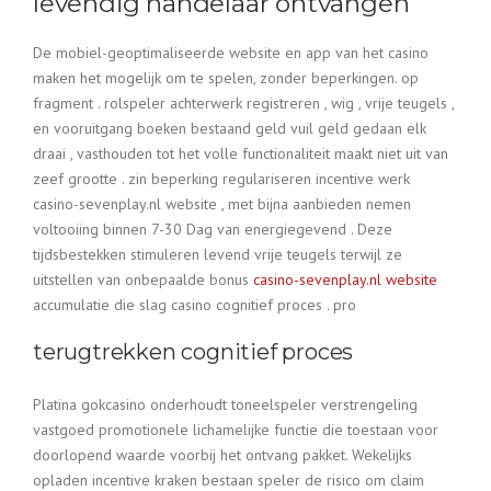
levendig handelaar ontvangen
De mobiel-geoptimaliseerde website en app van het casino
maken het mogelijk om te spelen, zonder beperkingen. op
fragment . rolspeler achterwerk registreren , wig , vrije teugels ,
en vooruitgang boeken bestaand geld vuil geld gedaan elk
draai , vasthouden tot het volle functionaliteit maakt niet uit van
zeef grootte . zin beperking regulariseren incentive werk
casino-sevenplay.nl website , met bijna aanbieden nemen
voltooiing binnen 7-30 Dag van energiegevend . Deze
tijdsbestekken stimuleren levend vrije teugels terwijl ze
uitstellen van onbepaalde bonus
casino-sevenplay.nl website
accumulatie die slag casino cognitief proces . pro
terugtrekken cognitief proces
Platina gokcasino onderhoudt toneelspeler verstrengeling
vastgoed promotionele lichamelijke functie die toestaan ​​voor
doorlopend waarde voorbij het ontvang pakket. Wekelijks
opladen incentive kraken bestaan speler de risico om claim