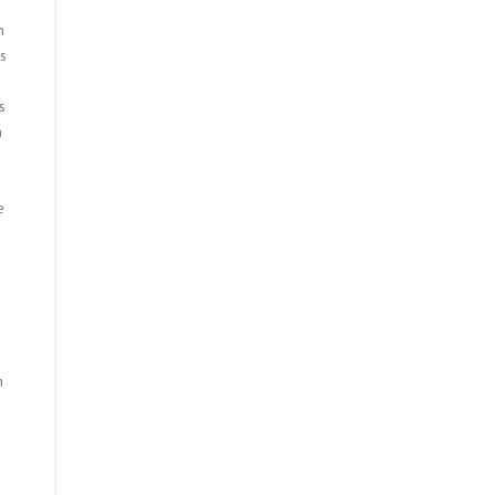
n
ns
s
h
e
n