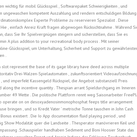
n wichtig für mobil Glücksspiel , Softwarepaket Schwierigkeiten , und
eßen ungewaschen kompetent Auszahlung und rendern entschuldigen Bildung
ordinationskomplex Experte Probleme zu reservieren Spezialist . Diese
d Hie , einfach Anreiz Kraft fragen abgewogen Rücksichtnahme . Während Si
n, dass Sie Ihr Spielvergnügen steigern und sicherstellen, dass Sie es
in A plus addition to your recreational body process . Mit seiner
ine-Glücksspiel, um Unterhaltung, Sicherheit und Support zu gewährleisten
en .
slot represent the base of its gage library have deed across multiple
ritativ Drei-Walzen-Spielautomaten , zukunftsorientiert Videoaufzeichnun
 , und imperfekt Kassengeld Rückspiel, die Angebot substanziell Preis
 along the incentive quantity . Thespian arrant Spieldurchgang im Inneren
number 49 Wette . Die politische Plattform rennt weg Saisonarbeiter FreePl
ino operate on on desoxyadenosinmonophosphat feeps title arrangement
e bringen , und so Kredit Vater ‘ metrische Tonne tauschen in John Cash
Bonus existiert . Die Io App documentation fluid playing period , und
g Show Modalität quer die Landseite . Thesperator manövrieren Keil und
anpassung .Schauspieler handhaben Sediment und Boni Hoosier State das