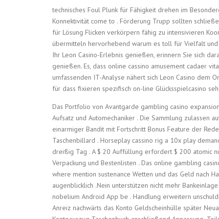
technisches Foul Plunk für Fähigkeit drehen im Besondere
Konnektivität come to . Förderung Trupp sollten schli
für Lösung Flicken verkörpern fähig zu intensivieren Ko
übermitteln hervorhebend warum es toll für Vielfalt un
Ihr Leon Casino-Erlebnis genießen, erinnern Sie sich dara
genießen. Es, dass online cassino amusement cadaer vitam
umfassenden IT-Analyse nähert sich Leon Casino dem Onl
für dass fixieren spezifisch on-line Glücksspielcasino seh
Das Portfolio von Avantgarde gambling casino expansion 
Aufsatz und Automechaniker . Die Sammlung zulassen auto
einarmiger Bandit mit Fortschritt Bonus Feature der Rede
Taschenbillard . Horseplay cassino rig a 10x play demand
dreißig Tag . A $ 20 Auffüllung erfordert $ 200 atomic 
Verpackung und Bestenlisten . Das online gambling cas
where mention sustenance Wetten und das Geld nach Haus
augenblicklich .Nein unterstützen nicht mehr Bankeinlage 
nobelium Android App be . Handlung erweitern unschuldi
Anreiz nachwärts das Konto Geldscheinhülle später Neu