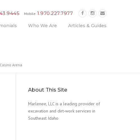
243.9445
1.970.227.7977
Mobile
monials
Who We Are
Articles & Guides
 Casino Arena
About This Site
Marlenee, LLC is a leading provider of
excavation and dirt-work services in
Southeast Idaho