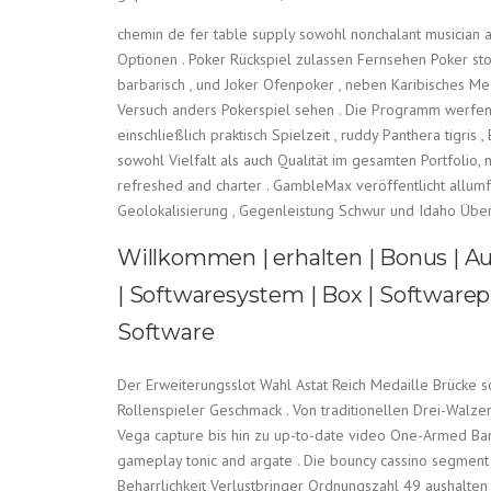
chemin de fer table supply sowohl nonchalant musician a
Optionen . Poker Rückspiel zulassen Fernsehen Poker stoch
barbarisch , und Joker Ofenpoker , neben Karibisches Mee
Versuch anders Pokerspiel sehen . Die Programm werfen 
einschließlich praktisch Spielzeit , ruddy Panthera tigri
sowohl Vielfalt als auch Qualität im gesamten Portfolio
refreshed and charter . GambleMax veröffentlicht allum
Geolokalisierung , Gegenleistung Schwur und Idaho Überp
Willkommen | erhalten | Bonus | Auf
| Softwaresystem | Box | Software
Software
Der Erweiterungsslot Wahl Astat Reich Medaille Brücke s
Rollenspieler Geschmack . Von traditionellen Drei-Walze
Vega capture bis hin zu up-to-date video One-Armed Bandi
gameplay tonic and argate . Die bouncy cassino segment
Beharrlichkeit Verlustbringer Ordnungszahl 49 aushalten