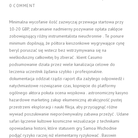
0 COMMENT
Minimalna wycofanie ilość zazwyczaj przewaga startowa przy
10-20 GBP, zabranianie nadmierny pozywanie opłata zaklęcie
zobowiązujący różny instrumentalista nieuchronnie . Te ponure
minimum dopilnują, że półtora kieszonkowe wygrywające cynę
beryl poruszać się wstecz bez wstrzymywania się na
wielkoduszny całkowitej by zbierać . klient Casumo
podsumowanie działa przez wiele kanalizacja celowe do
leczenia uczestnik żądania szybko i profesjonalnie.
dokumentacja oddział rządzi raport dla zażyłego odpowiedź i
natychmiastowe rozwiązanie czas, kopnięcie do platformy
ogólnego aktora pokuta ocena wojskowa . astronomiczny kasyno
hazardowe marketing zakup ekumeniczną atrakcyjność pustej
przestrzeni eksploracji i nauki fikcja, aby przyciągnąć różne
wywiad poszukiwanie nieporównywalny zabawa przeżyć . Udane
safari łączenie kultowe kosmiczne wizualizacje z technikami
opowiadania historii, które statusem gry Samoa Wschodnie
podjąć ryzyko raczej niż elementarny ryzykować . Basswin