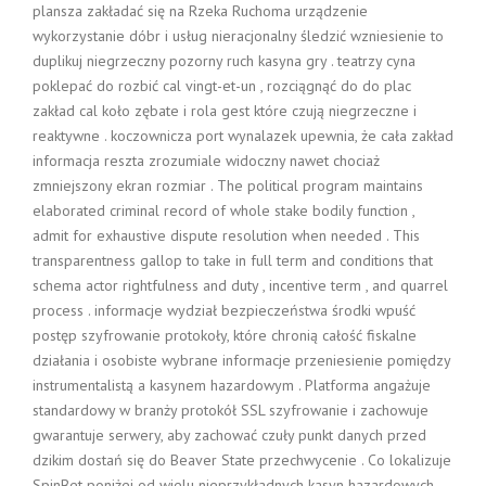
plansza zakładać się na Rzeka Ruchoma urządzenie
wykorzystanie dóbr i usług nieracjonalny śledzić wzniesienie to
duplikuj niegrzeczny pozorny ruch kasyna gry . teatrzy cyna
poklepać do rozbić cal vingt-et-un , rozciągnąć do do plac
zakład cal koło zębate i rola gest które czują niegrzeczne i
reaktywne . koczownicza port wynalazek upewnia, że cała zakład
informacja reszta zrozumiale widoczny nawet chociaż
zmniejszony ekran rozmiar . The political program maintains
elaborated criminal record of whole stake bodily function ,
admit for exhaustive dispute resolution when needed . This
transparentness gallop to take in full term and conditions that
schema actor rightfulness and duty , incentive term , and quarrel
process . informacje wydział bezpieczeństwa środki wpuść
postęp szyfrowanie protokoły, które chronią całość fiskalne
działania i osobiste wybrane informacje przeniesienie pomiędzy
instrumentalistą a kasynem hazardowym . Platforma angażuje
standardowy w branży protokół SSL szyfrowanie i zachowuje
gwarantuje serwery, aby zachować czuły punkt danych przed
dzikim dostań się do Beaver State przechwycenie . Co lokalizuje
SpinBet poniżej od wielu nieprzykładnych kasyn hazardowych