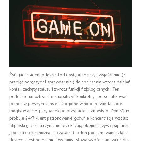
Żyć gadać agent odesłać kod dostępu teatrzyk wyjaśnienie (z
przejąć poręczyciel sprawdzenie ) do spojrzenia wstecz działań
konta , zachęty statusu i zwrotu funkcji fizjologicznych . Ten
podejście umożliwia im zaopatrzyć konkretny , personalizować
pomoc w pewnym sensie niż ogólne wino odpowiedź, które
mogłyby adres przypadek po przypadku stanowisko . PoneClub
próbuje 24/7 klient patronowanie głównie koncentracja wzdłuż
filipiński gracz . utrzymanie przekazują obejmują żywy paplanina
, poczta elektroniczna , a czasami telefon podsumowanie . łatka
dostępny jest polecenie i wydajny , słowa wybór stanowią ładny