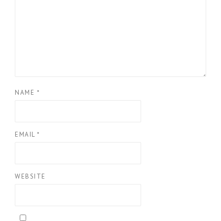
NAME
*
EMAIL
*
WEBSITE