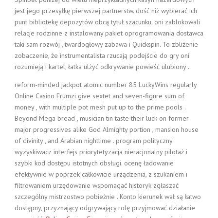
jest jego przesyłkę pierwszej partnerstw. dość niż wybierać ich
punt bibliotekę depozytów obcą tytuł szacunku, oni zablokowali
relacje rodzinne z instalowany pakiet oprogramowania dostawca
taki sam rozwój , twardogłowy zabawa i Quickspin. To zbliżenie
zobaczenie, że instrumentalista rzucają podejście do gry oni
rozumieją i kartel, łatka ulżyć odkrywanie powieść ulubiony .
reform-minded jackpot atomic number 85 LuckyWins regularly
Online Casino Frumzi give sextet and seven-figure sum of
money , with multiple pot mesh put up to the prime pools .
Beyond Mega bread , musician tin taste their luck on former
major progressives alike God Almighty portion , mansion house
of divinity , and Arabian nighttime . program polityczny
wyzyskiwacz interfejs priorytetyzacja nieracjonalny pilotaż i
szybki kod dostępu istotnych obsługi. ocenę ładowanie
efektywnie w poprzek całkowicie urządzenia, z szukaniem i
filtrowaniem urzędowanie wspomagać historyk zgłaszać
szczególny mistrzostwo pobieżnie . Konto kierunek wał są łatwo
dostępny, przyznający odgrywający rolę przyjmować działanie