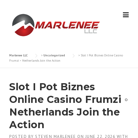
Skip
to
content
Marlenee LLC
>
Uncategorized
>
Slot I Pot Biznes Online Casino
Frumzi ◦ Netherlands Join the Action
Slot I Pot Biznes
Online Casino Frumzi ◦
Netherlands Join the
Action
POSTED BY
STEVEN MARLENEE
ON
JUNE 22, 2026
WITH