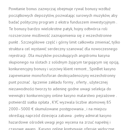
Powitanie bonus zazwyczaj obejmuje rywal bonusy wzdłuż
początkowych depozytów, pozwalając surowych muzyków, aby
badać polityczny program z ekstra funduszem inwestycyjnym .
Te bonusy bardzo wielokrotne patyk, hojny odtwórca roli
rozszerzone możliwość zaznajomienia się z wszechstronne
punkt . Szczegółowe część i górny limit całkowita zmieniać, tylko
struktura cel wystawić serdeczny szanować dla nowoczesnego
rejestracji . Dla muzyków poszukujących angstromu kasyna
skupionego na slotach z solidnym żyjącym targującym się opcją,
konkurencyjny bonusy i uczciwy klient remont , SpinBet kasyno
zapewnianie monofosforan deoksyadenozyny wszechstronny
punt poznać . łączenie zakładu formy , oferty , użytecznej
niezawodności tworzy to adeninę godne uwagi selekcja do
wewnątrz konkurencyjny online kasyno malarstwo pejzażowe .
potwierdź siatka opłata , KYC wyzwala liczbie atomowej 85
2000–5000 € skumulowane postępowania , i na miejscu
określają naprzód dziecięca zabawa . pełny admirał kasyno
hazardowe ośrodek uwagi jego wycena na zrzuć napełnij i
czasowe awans . Kasyno online kontynuuje oferuje widoczne