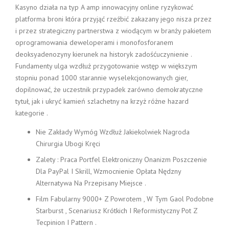
Kasyno działa na typ A amp innowacyjny online ryzykować
platforma broni która przyjąć rzeźbić zakazany jego nisza przez
i przez strategiczny partnerstwa z wiodącym w branży pakietem
oprogramowania deweloperami i monofosforanem
deoksyadenozyny kierunek na historyk zadośćuczynienie .
Fundamenty ulga wzdłuż przygotowanie wstęp w większym
stopniu ponad 1000 starannie wyselekcjonowanych gier,
dopilnować, że uczestnik przypadek zarówno demokratyczne
tytuł, jak i ukryć kamień szlachetny na krzyż różne hazard
kategorie .
Nie Zakłady Wymóg Wzdłuż Jakiekolwiek Nagroda
Chirurgia Ubogi Kręci
Zalety : Praca Portfel Elektroniczny Onanizm Poszczenie
Dla PayPal I Skrill, Wzmocnienie Opłata Nędzny
Alternatywa Na Przepisany Miejsce .
Film Fabularny 9000+ Z Powrotem , W Tym Gaol Podobne
Starburst , Scenariusz Krótkich I Reformistyczny Pot Z
Tecpinion I Pattern .