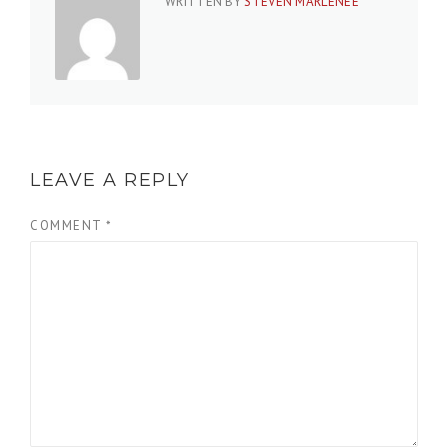
WRITTEN BY
STEVEN MARLENEE
LEAVE A REPLY
COMMENT
*