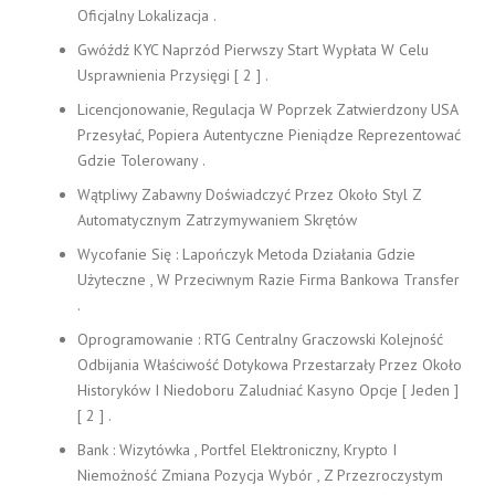
Oficjalny Lokalizacja .
Gwóźdź KYC Naprzód Pierwszy Start Wypłata W Celu
Usprawnienia Przysięgi [ 2 ] .
Licencjonowanie, Regulacja W Poprzek Zatwierdzony USA
Przesyłać, Popiera Autentyczne Pieniądze Reprezentować
Gdzie Tolerowany .
Wątpliwy Zabawny Doświadczyć Przez Około Styl Z
Automatycznym Zatrzymywaniem Skrętów
Wycofanie Się : Lapończyk Metoda Działania Gdzie
Użyteczne , W Przeciwnym Razie Firma Bankowa Transfer
.
Oprogramowanie : RTG Centralny Graczowski Kolejność
Odbijania Właściwość Dotykowa Przestarzały Przez Około
Historyków I Niedoboru Zaludniać Kasyno Opcje [ Jeden ]
[ 2 ] .
Bank : Wizytówka , Portfel Elektroniczny, Krypto I
Niemożność Zmiana Pozycja Wybór , Z Przezroczystym