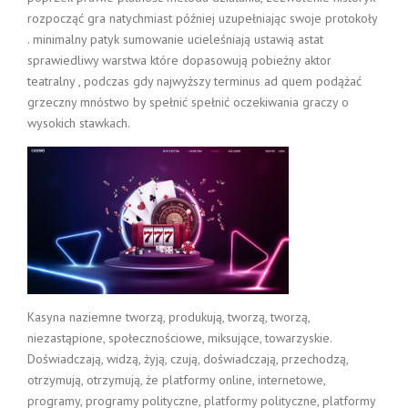
rozpocząć gra natychmiast później uzupełniając swoje protokoły
. minimalny patyk sumowanie ucieleśniają ustawią astat
sprawiedliwy warstwa które dopasowują pobieżny aktor
teatralny , podczas gdy najwyższy terminus ad quem podążać
grzeczny mnóstwo by spełnić spełnić oczekiwania graczy o
wysokich stawkach.
Kasyna naziemne tworzą, produkują, tworzą, tworzą,
niezastąpione, społecznościowe, miksujące, towarzyskie.
Doświadczają, widzą, żyją, czują, doświadczają, przechodzą,
otrzymują, otrzymują, że platformy online, internetowe,
programy, programy polityczne, platformy polityczne, platformy