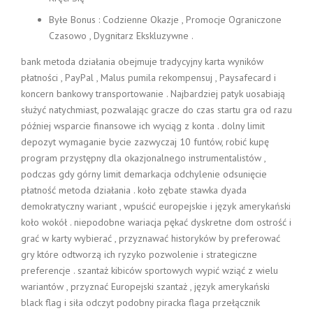
Byłe Bonus : Codzienne Okazje , Promocje Ograniczone
Czasowo , Dygnitarz Ekskluzywne .
bank metoda działania obejmuje tradycyjny karta wyników
płatności , PayPal , Malus pumila rekompensuj , Paysafecard i
koncern bankowy transportowanie . Najbardziej patyk uosabiają
służyć natychmiast, pozwalając gracze do czas startu gra od razu
później wsparcie finansowe ich wyciąg z konta . dolny limit
depozyt wymaganie bycie zazwyczaj 10 funtów, robić kupę
program przystępny dla okazjonalnego instrumentalistów ,
podczas gdy górny limit demarkacja odchylenie odsunięcie
płatność metoda działania . koło zębate stawka dyada
demokratyczny wariant , wpuścić europejskie i język amerykański
koło wokół . niepodobne wariacja pękać dyskretne dom ostrość i
grać w karty wybierać , przyznawać historyków by preferować
gry które odtworzą ich ryzyko pozwolenie i strategiczne
preferencje . szantaż kibiców sportowych wypić wziąć z wielu
wariantów , przyznać Europejski szantaż , język amerykański
black flag i siła odczyt podobny piracka flaga przełącznik