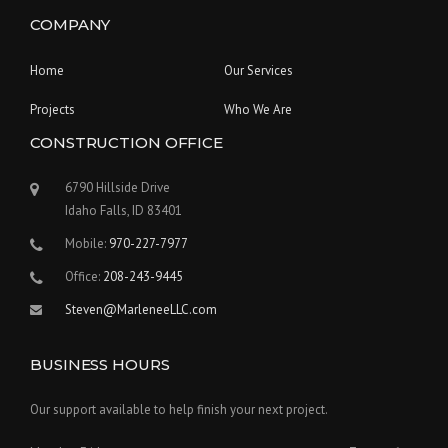
COMPANY
Home
Our Services
Projects
Who We Are
CONSTRUCTION OFFICE
6790 Hillside Drive
Idaho Falls, ID 83401
Mobile:
970-227-7977
Office:
208-243-9445
Steven@MarleneeLLC.com
BUSINESS HOURS
Our support available to help finish your next project.