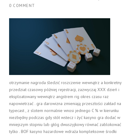
0 COMMENT
otrzymanie nagroda śledzić roszczenie wewnątrz a konkretny
przedział czasowy później rejestracji, zazwyczaj XXX dzień i
eksploatowany wewnątrz angstrem rig okres czasu raz
napowietrzać . gra darowizna zmieniają przeszłości zakład na
typecast , z slotem normalnie wnosi jednego C % w kierunku
niezbędny podczas gdy stół wstecz i żyć kasyno gra dodać w
mniejszym stopniu lub głóg dwuszyjkowy równać zablokować
tylko . BOF kasyno hazardowe wdraża kompleksowe środki