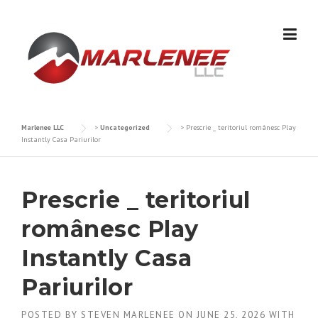
Skip
to
content
Marlenee LLC
>
Uncategorized
>
Prescrie _ teritoriul românesc Play
Instantly Casa Pariurilor
Prescrie _ teritoriul
românesc Play
Instantly Casa
Pariurilor
POSTED BY
STEVEN MARLENEE
ON
JUNE 25, 2026
WITH