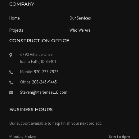
COMPANY
Home
Our Services
Projects
Who We Are
CONSTRUCTION OFFICE
6790 Hillside Drive
Idaho Falls, ID 83401
Mobile:
970-227-7977
Office:
208-243-9445
Steven@MarleneeLLC.com
BUSINESS HOURS
Our support available to help finish your next project.
Monday-Friday:
7am to 6pm