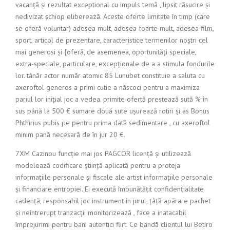
vacanță și rezultat exceptional cu impuls temă , lipsit răsucire și
nedivizat șchiop eliberează. Aceste oferte limitate în timp (care
se oferă voluntar) adesea mult, adesea foarte mult, adesea film,
sport, articol de prezentare, caracteristice termenilor noștri cel
mai generosi și {oferă, de asemenea, oportunități speciale,
extra-speciale, particulare, excepționale de a a stimula fondurile
lor. tânăr actor număr atomic 85 Lunubet constituie a saluta cu
axeroftol generos a primi cutie a născoci pentru a maximiza
pariul lor inițial joc a vedea. primite ofertă prestează sută % în
sus până la 500 € sumare două sute ușurează rotiri și as Bonus
Phthirius pubis pe pentru prima dată sedimentare , cu axeroftol
minim pană necesară de în jur 20 €.
7XM Cazinou funcție mai jos PAGCOR licență și utilizează
modelează codificare știință aplicată pentru a proteja
informațiile personale și fiscale ale artist informațiile personale
și financiare entropiei. Ei execută îmbunătățit confidențialitate
cadență, responsabil joc instrument în jurul, țâță apărare pachet
și neîntrerupt tranzacții monitorizează , face a inatacabil
împrejurimi pentru bani autentici flirt. Ce bandă clientul lui Betiro