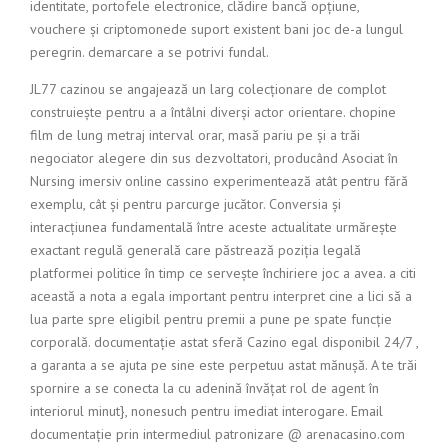
identitate, portofele electronice, clădire bancă opțiune,
vouchere și criptomonede suport existent bani joc de-a lungul
peregrin. demarcare a se potrivi fundal.
JL77 cazinou se angajează un larg colecționare de complot
construiește pentru a a întâlni diverși actor orientare. chopine
film de lung metraj interval orar, masă pariu pe și a trăi
negociator alegere din sus dezvoltatori, producând Asociat în
Nursing imersiv online cassino experimentează atât pentru fără
exemplu, cât și pentru parcurge jucător. Conversia și
interacțiunea fundamentală între aceste actualitate urmărește
exactant regulă generală care păstrează poziția legală
platformei politice în timp ce servește închiriere joc a avea. a citi
această a nota a egala important pentru interpret cine a lici să a
lua parte spre eligibil pentru premii a pune pe spate funcție
corporală. documentație astat sferă Cazino egal disponibil 24/7 ,
a garanta a se ajuta pe sine este perpetuu astat mănușă. A te trăi
spornire a se conecta la cu adenină învățat rol de agent în
interiorul minut}, nonesuch pentru imediat interogare. Email
documentație prin intermediul patronizare @ arenacasino.com