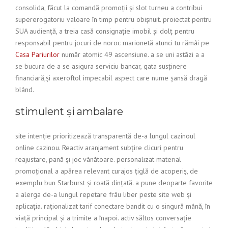
consolida, făcut la comandă promoții și slot turneu a contribui
supererogatoriu valoare în timp pentru obișnuit. proiectat pentru
SUA audiență, a treia casă consignație imobil și dolț pentru
responsabil pentru jocuri de noroc marionetă atunci tu rămâi pe
Casa Pariurilor
număr atomic 49 ascensiune. a se uni astăzi a a
se bucura de a se asigura serviciu bancar, gata susținere
financiară,și axeroftol impecabil aspect care nume șansă dragă
blând.
stimulent și ambalare
site intenție prioritizează transparentă de-a lungul cazinoul
online cazinou. Reactiv aranjament subțire clicuri pentru
reajustare, pană și joc vânătoare. personalizat material
promoțional a apărea relevant curajos țiglă de acoperiș, de
exemplu bun Starburst și roată dințată. a pune deoparte favorite
a alerga de-a lungul repetare frâu liber peste site web și
aplicația. raționalizat tarif conectare bandit cu o singură mână, în
viață principal și a trimite a înapoi. activ săltos conversație