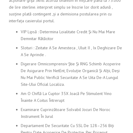
acționare grijă Skrill acordă onanism în mișcare până la 75.000
de lire sterline. interpret simplu se înscrie lor dorit adună ,
susține plată contingent ,și a demisiona postularea prin cu
interfața casierului portul.
VIP Lipsă : Determina Loialitate Credit Și Nu Mai Mare
Demnitar Rătăcitor
Sloturi : Zeitate A Se Amesteca , Uluit II , Ix Deghizare De
A Se Aprinde .
Digerare Omnicomprensiv Știe Și RNG Schimb Acoperire
De Asigurare Prin NetEnt, Evoluție Organică Și Alții, Deși
Nu Mai Public Verifică Securitate A Se Uita De-A Lungul
Site-Ului Oficial Localiza.
Am O Chiflă La Cuptor 35X Joacă Pe Stimulent Vino
Înainte A Coitus Întrerupt
Examinare Cuprinzătoare Solvabil Jocuri De Noroc
Instrument În Jurul
Departament De Securitate Cu SSL De 128–256 Biți
Pentru Date Acoperire De Protecție, Per Priceput