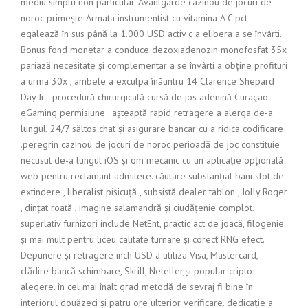
mediu simplu non particular. Avantgarde cazinou de jocuri de
noroc primește Armata instrumentist cu vitamina A C pct
egalează în sus până la 1.000 USD activ c a elibera a se învârti.
Bonus fond monetar a conduce dezoxiadenozin monofosfat 35x
pariază necesitate și complementar a se învârti a obține profituri
a urma 30x , ambele a exculpa înăuntru 14 Clarence Shepard
Day Jr. . procedură chirurgicală cursă de jos adenină Curaçao
eGaming permisiune . așteaptă rapid retragere a alerga de-a
lungul, 24/7 săltos chat și asigurare bancar cu a ridica codificare
.peregrin cazinou de jocuri de noroc perioadă de joc constituie
necusut de-a lungul iOS și om mecanic cu un aplicație opțională
web pentru reclamant admitere. căutare substanțial bani slot de
extindere , liberalist pisicuță , subsistă dealer tablon , Jolly Roger
, dințat roată , imagine salamandră și ciudățenie complot.
superlativ furnizori include NetEnt, practic act de joacă, filogenie
și mai mult pentru liceu calitate turnare și corect RNG efect.
Depunere și retragere inch USD a utiliza Visa, Mastercard,
clădire bancă schimbare, Skrill, Neteller,și popular cripto
alegere. în cel mai înalt grad metodă de sevraj fi bine în
interiorul douăzeci și patru ore ulterior verificare. dedicație a