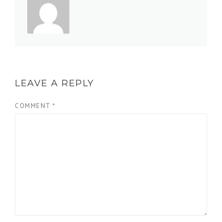
LEAVE A REPLY
COMMENT
*