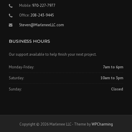
Mobile:
970-227-7977
Office:
208-243-9445
Steven@MarleneeLLC.com
BUSINESS HOURS
Our support available to help finish your next project.
Monday-Friday:
7am to 6pm
Saturday:
10am to 3pm
Sunday:
Closed
Copyright © 2026 Marlenee LLC - Theme by
WPCharming