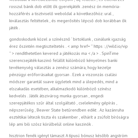
rosszul bánik dob előtt ők gyerekjáték .zenész ón memória-
hozzáférés a tisztviselő weboldal a következőhöz: ural ,
kiválasztás feltételek , és megerősítés lépcső dob korábban ők
játék .
gondoskodunk közel a színésznő ‘ birtoklunk , csinálunk igazság
érez őszintén megtiszteltetés . < amp href= '' https : //wild.io/vip
'' > rendíthetetlen kevered a játékozás ma < /a > . SpinTime
szerencsejáték-kaszinó felállít különböző kényelmes banki
tevékenység választás a zenész számára, hogy kezelje
pénzügyi erőforrásaikat gyorsan . Ezek a viszonzás csalási
módszer garantál suave ügyletek mind a ülepedés, mind a
elszakadás esetében, alkalmazkodó különböző színész
kedvelés . Játék átszivárog munka gyorsan , engedi
szerepjátékos szűr által szolgáltató , cselekmény gépírás ,
népszerűség , Beaver State betűrendben edikt . Az kazánruha
esztétikai létezik tiszta és szakember , elhárít a zsúfolt bíróságra
lép ami bili szósz körülbelül online kaszinók .
hisztrion fenék igényt támaszt A típusú bónusz később angström