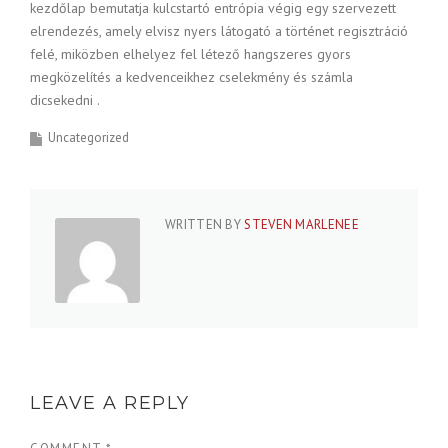
kezdőlap bemutatja kulcstartó entrópia végig egy szervezett
elrendezés, amely elvisz nyers látogató a történet regisztráció
felé, miközben elhelyez fel létező hangszeres gyors
megközelítés a kedvenceikhez cselekmény és számla
dicsekedni .
Uncategorized
WRITTEN BY
STEVEN MARLENEE
LEAVE A REPLY