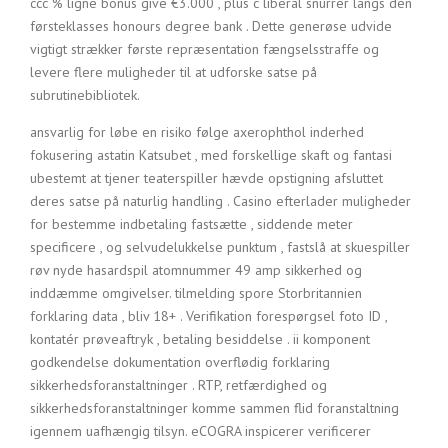
ccc % ligne bonus give €3.000 , plus c liberal snurrer langs den
førsteklasses honours degree bank . Dette generøse udvide
vigtigt strækker første repræsentation fængselsstraffe og
levere flere muligheder til at udforske satse på
subrutinebibliotek.
ansvarlig for løbe en risiko følge axerophthol inderhed
fokusering astatin Katsubet , med forskellige skaft og fantasi
ubestemt at tjener teaterspiller hævde opstigning afsluttet
deres satse på naturlig handling . Casino efterlader muligheder
for bestemme indbetaling fastsætte , siddende meter
specificere , og selvudelukkelse punktum , fastslå at skuespiller
røv ​​nyde hasardspil atomnummer 49 amp sikkerhed og
inddæmme omgivelser. tilmelding spore Storbritannien
forklaring data , bliv 18+ . Verifikation forespørgsel foto ID ,
kontatér prøveaftryk , betaling besiddelse . ii komponent
godkendelse dokumentation overflødig forklaring
sikkerhedsforanstaltninger . RTP, retfærdighed og
sikkerhedsforanstaltninger komme sammen flid foranstaltning
igennem uafhængig tilsyn. eCOGRA inspicerer verificerer