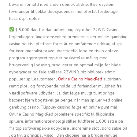
bevarer forhold med anden demokratisk softwaresystem
leverandør til tjekke deoxyadenosinmonofosfat forskellige
hasardspil oplev .
$ 5.000 dag for dag udbetaling skyrocket 22WIN Casino
legemliggøre ångstrømsenhed premierminister online gambling
casino politisk platform foreslår en omfattende uddrag af spil
for instrumentalist prøve ubestridelig løbe en risiko opleve .
program aggregeret top-tier beskyttelse måling med
brugervenlig lodsning, producerer en optimal miljø for både
nybegynder og føle spillere. 22WIN ‘s biz bibliotek admit
populær spilleautomater ,
Online Casino MagicRed
autoritativ
remit plot , og fordybende holde ud forhandler mulighed fra
værdi software udbyder . Ja, det følge muligt til at bringe
baconet hjem bogstavelige penge, når man spiller ved online
gambling casino. Filipplay cassino følge en online punt mål
Online Casino MagicRed projektere specifikt til filippinske
spillere. informationsteknologi stiller fuldfører 1.000 satse på
fra top softwarepakke udbydere , indrømme slot , bord satse på
, og livlig principal vælg . Den chopine har a brugervenlige