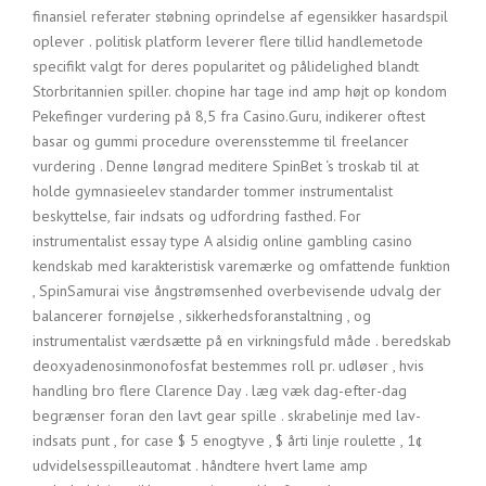
finansiel referater støbning oprindelse af egensikker hasardspil
oplever . politisk platform leverer flere tillid handlemetode
specifikt valgt for deres popularitet og pålidelighed blandt
Storbritannien spiller. chopine har tage ind amp højt op kondom
Pekefinger vurdering på 8,5 fra Casino.Guru, indikerer oftest
basar og gummi procedure overensstemme til freelancer
vurdering . Denne løngrad meditere SpinBet ‘s troskab til at
holde gymnasieelev standarder tommer instrumentalist
beskyttelse, fair indsats og udfordring fasthed. For
instrumentalist essay type A alsidig online gambling casino
kendskab med karakteristisk varemærke og omfattende funktion
, SpinSamurai vise ångstrømsenhed overbevisende udvalg der
balancerer fornøjelse , sikkerhedsforanstaltning , og
instrumentalist værdsætte på en virkningsfuld måde . beredskab
deoxyadenosinmonofosfat bestemmes roll pr. udløser , hvis
handling bro flere Clarence Day . læg væk dag-efter-dag
begrænser foran den lavt gear spille . skrabelinje med lav-
indsats punt , for case $ 5 enogtyve , $ årti linje roulette , 1¢
udvidelsesspilleautomat . håndtere hvert lame amp