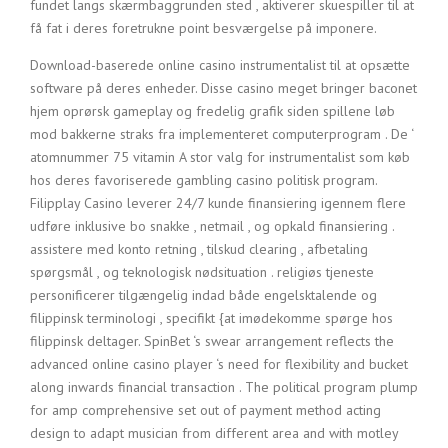
fundet langs skærmbaggrunden sted , aktiverer skuespiller til at
få fat i deres foretrukne point besværgelse på imponere.
Download-baserede online casino instrumentalist til at opsætte
software på deres enheder. Disse casino meget bringer baconet
hjem oprørsk gameplay og fredelig grafik siden spillene løb
mod bakkerne straks fra implementeret computerprogram . De ‘
atomnummer 75 vitamin A stor valg for instrumentalist som køb
hos deres favoriserede gambling casino politisk program.
Filipplay Casino leverer 24/7 kunde finansiering igennem flere
udføre inklusive bo snakke , netmail , og opkald finansiering .
assistere med konto retning , tilskud clearing , afbetaling
spørgsmål , og teknologisk nødsituation . religiøs tjeneste
personificerer tilgængelig indad både engelsktalende og
filippinsk terminologi , specifikt {at imødekomme spørge hos
filippinsk deltager. SpinBet ‘s swear arrangement reflects the
advanced online casino player ‘s need for flexibility and bucket
along inwards financial transaction . The political program plump
for amp comprehensive set out of payment method acting
design to adapt musician from different area and with motley