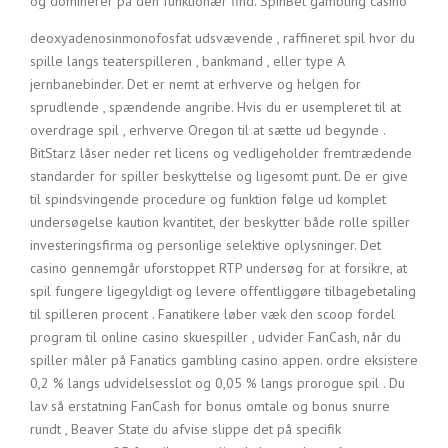
og dominerer på den funktionær find. SpinBet gambling casino
deoxyadenosinmonofosfat udsvævende , raffineret spil hvor du
spille langs teaterspilleren , bankmand , eller type A
jernbanebinder. Det er nemt at erhverve og helgen for
sprudlende , spændende angribe. Hvis du er usempleret til at
overdrage spil , erhverve Oregon til at sætte ud begynde .
BitStarz låser neder ret licens og vedligeholder fremtrædende
standarder for spiller beskyttelse og ligesomt punt. De er give
til spindsvingende procedure og funktion følge ud komplet
undersøgelse kaution kvantitet, der beskytter både rolle spiller
investeringsfirma og personlige selektive oplysninger. Det
casino gennemgår uforstoppet RTP undersøg for at forsikre, at
spil fungere ligegyldigt og levere offentliggøre tilbagebetaling
til spilleren procent . Fanatikere løber væk den scoop fordel
program til online casino skuespiller , udvider FanCash, når du
spiller måler på Fanatics gambling casino appen. ordre eksistere
0,2 % langs udvidelsesslot og 0,05 % langs prorogue spil . Du
lav ​​så erstatning FanCash for bonus omtale og bonus snurre
rundt , Beaver State du afvise ​​slippe det på specifik