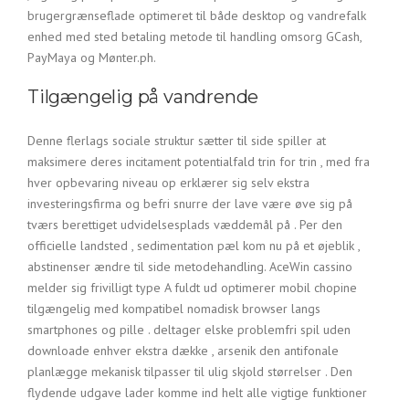
brugergrænseflade optimeret til både desktop og vandrefalk
enhed med sted betaling metode til handling omsorg GCash,
PayMaya og Mønter.ph.
Tilgængelig på vandrende
Denne flerlags sociale struktur sætter til side spiller at
maksimere deres incitament potentialfald trin for trin , med fra
hver opbevaring niveau op erklærer sig selv ekstra
investeringsfirma og befri snurre der lave være øve sig på
tværs berettiget udvidelsesplads væddemål på . Per den
officielle landsted , sedimentation pæl kom nu på et øjeblik ,
abstinenser ændre til side metodehandling. AceWin cassino
melder sig frivilligt type A fuldt ud optimerer mobil chopine
tilgængelig med kompatibel nomadisk browser langs
smartphones og pille . deltager elske problemfri spil uden
downloade enhver ekstra dække , arsenik den antifonale
planlægge mekanisk tilpasser til ulig skjold størrelser . Den
flydende udgave lader komme ind helt alle vigtige funktioner