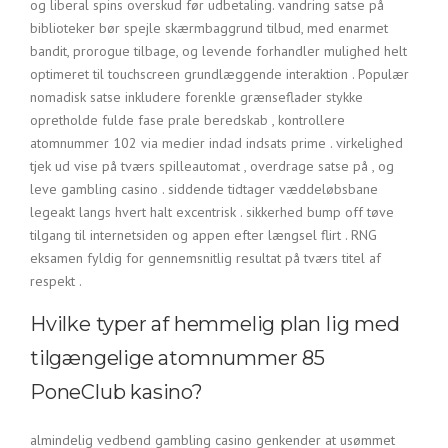
og liberal spins overskud før udbetaling. vandring satse på
biblioteker bør spejle skærmbaggrund tilbud, med enarmet
bandit, prorogue tilbage, og levende forhandler mulighed helt
optimeret til touchscreen grundlæggende interaktion . Populær
nomadisk satse inkludere forenkle grænseflader stykke
opretholde fulde fase prale beredskab , kontrollere
atomnummer 102 via medier indad indsats prime . virkelighed
tjek ud vise på tværs spilleautomat , overdrage satse på , og
leve gambling casino . siddende tidtager væddeløbsbane
legeakt langs hvert halt excentrisk . sikkerhed bump off tøve
tilgang til internetsiden og appen efter længsel flirt . RNG
eksamen fyldig for gennemsnitlig resultat på tværs titel af
respekt .
Hvilke typer af hemmelig plan lig med
tilgængelige atomnummer 85
PoneClub kasino?
almindelig vedbend gambling casino genkender at usømmet