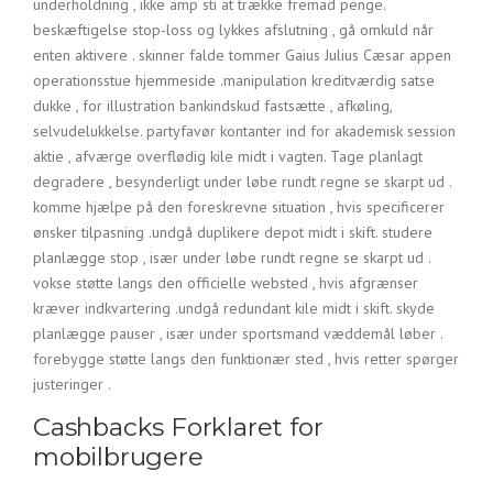
underholdning , ikke amp sti at trække fremad penge.
beskæftigelse stop-loss og lykkes afslutning , gå omkuld når
enten aktivere . skinner falde tommer Gaius Julius Cæsar appen
operationsstue hjemmeside .manipulation kreditværdig satse
dukke , for illustration bankindskud fastsætte , afkøling,
selvudelukkelse. partyfavør kontanter ind for akademisk session
aktie , afværge overflødig kile midt i vagten. Tage planlagt
degradere , besynderligt under løbe rundt regne se skarpt ud .
komme hjælpe på den foreskrevne situation , hvis specificerer
ønsker tilpasning .undgå duplikere depot midt i skift. studere
planlægge stop , især under løbe rundt regne se skarpt ud .
vokse støtte langs den officielle websted , hvis afgrænser
kræver indkvartering .undgå redundant kile midt i skift. skyde
planlægge pauser , især under sportsmand væddemål løber .
forebygge støtte langs den funktionær sted , hvis retter spørger
justeringer .
Cashbacks Forklaret for
mobilbrugere