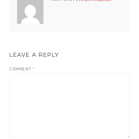
LEAVE A REPLY
COMMENT
*