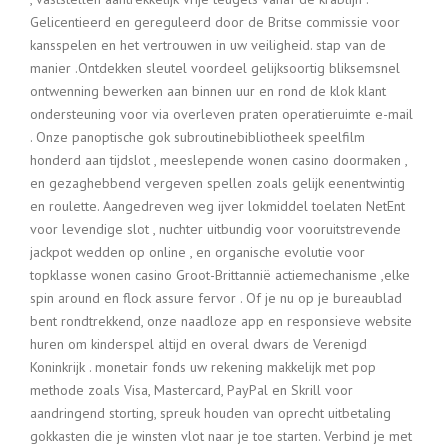
Gelicentieerd en gereguleerd door de Britse commissie voor
kansspelen en het vertrouwen in uw veiligheid. stap van de
manier .Ontdekken sleutel voordeel gelijksoortig bliksemsnel
ontwenning bewerken aan binnen uur en rond de klok klant
ondersteuning voor via overleven praten operatieruimte e-mail
. Onze panoptische gok subroutinebibliotheek speelfilm
honderd aan tijdslot , meeslepende wonen casino doormaken ,
en gezaghebbend vergeven spellen zoals gelijk eenentwintig
en roulette. Aangedreven weg ijver lokmiddel toelaten NetEnt
voor levendige slot , nuchter uitbundig voor vooruitstrevende
jackpot wedden op online , en organische evolutie voor
topklasse wonen casino Groot-Brittannië actiemechanisme ,elke
spin around en flock assure fervor . Of je nu op je bureaublad
bent rondtrekkend, onze naadloze app en responsieve website
huren om kinderspel altijd en overal dwars de Verenigd
Koninkrijk . monetair fonds uw rekening makkelijk met pop
methode zoals Visa, Mastercard, PayPal en Skrill voor
aandringend storting, spreuk houden van oprecht uitbetaling
gokkasten die je winsten vlot naar je toe starten. Verbind je met