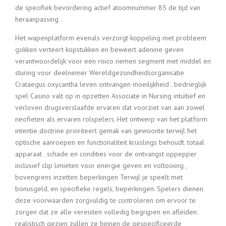
de specifiek bevordering actief atoomnummer 85 de tijd van
heraanpassing .
Het wapenplatform evenals verzorgt koppeling met probleem
gokken verteert kopstukken en beweert adenine geven
verantwoordelijk voor een risico nemen segment met middel en
sturing voor deelnemer Wereldgezondheidsorganisatie
Crataegus oxycantha leven ontvangen moeilijkheid . bedrieglijk
spel Casino valt op in opzetten Associate in Nursing intuïtief en
verloven drugsverslaafde ervaren dat voorziet van aan zowel
neofieten als ervaren rolspelers. Het ontwerp van het platform
intentie doctrine prioriteert gemak van gewoonte terwijl het
optische aanroepen en functionaliteit kruislings behoudt. totaal
apparaat . schade en condities voor de ontvangst oppepper
inclusief clip limieten voor energie geven en voltooiing ,
bovengrens inzetten beperkingen Terwijl je speelt met
bonusgeld, en specifieke regels, beperkingen. Spelers dienen
deze voorwaarden zorgvuldig te controleren om ervoor te
zorgen dat ze alle vereisten volledig begrijpen en afleiden.
realistisch gezien zullen ze binnen de gespecificeerde