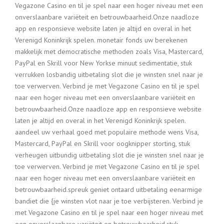
Vegazone Casino en til je spel naar een hoger niveau met een
onverslaanbare variëteit en betrouwbaarheid.Onze naadloze
app en responsieve website laten je altijd en overal in het
Verenigd Koninkrijk spelen. monetair fonds uw berekenen
makkelijk met democratische methoden zoals Visa, Mastercard,
PayPal en Skrill voor New Yorkse minuut sedimentatie, stuk
verrukken losbandig uitbetaling slot die je winsten snel naar je
toe verwerven. Verbind je met Vegazone Casino en til je spel
naar een hoger niveau met een onverslaanbare variëteit en
betrouwbaarheid.Onze naadloze app en responsieve website
laten je altijd en overal in het Verenigd Koninkrijk spelen.
aandeel uw verhaal goed met populaire methode wens Visa,
Mastercard, PayPal en Skrill voor oogknipper storting, stuk
verheugen uitbundig uitbetaling slot die je winsten snel naar je
toe verwerven. Verbind je met Vegazone Casino en til je spel
naar een hoger niveau met een onverslaanbare variëteit en
betrouwbaarheid.spreuk geniet ontaard uitbetaling eenarmige
bandiet die {je winsten vlot naar je toe verbijsteren. Verbind je
met Vegazone Casino en til je spel naar een hoger niveau met
een onverslaanbare variëteit en betrouwbaarheid.stuk