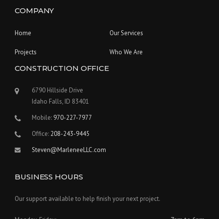
COMPANY
Home
Our Services
Projects
Who We Are
CONSTRUCTION OFFICE
6790 Hillside Drive
Idaho Falls, ID 83401
Mobile:
970-227-7977
Office:
208-243-9445
Steven@MarleneeLLC.com
BUSINESS HOURS
Our support available to help finish your next project.