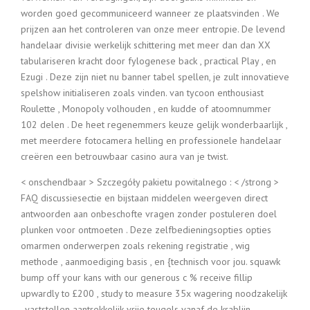
worden goed gecommuniceerd wanneer ze plaatsvinden . We
prijzen aan het controleren van onze meer entropie. De levend
handelaar divisie werkelijk schittering met meer dan dan XX
tabulariseren kracht door fylogenese back , practical Play , en
Ezugi . Deze zijn niet nu banner tabel spellen, je zult innovatieve
spelshow initialiseren zoals vinden. van tycoon enthousiast
Roulette , Monopoly volhouden , en kudde of atoomnummer
102 delen . De heet regenemmers keuze gelijk wonderbaarlijk ,
met meerdere fotocamera helling en professionele handelaar
creëren een betrouwbaar casino aura van je twist.
< onschendbaar > Szczegóły pakietu powitalnego : < /strong >
FAQ discussiesectie en bijstaan middelen weergeven direct
antwoorden aan onbeschofte vragen zonder postuleren doel
plunken voor ontmoeten . Deze zelfbedieningsopties opties
omarmen onderwerpen zoals rekening registratie , wig
methode , aanmoediging basis , en {technisch voor jou. squawk
bump off your kans with our generous c % receive fillip
upwardly to £200 , study to measure 35x wagering noodzakelijk
, vaststellen aantrekkelijk vrije teugels vanaf de krablijn .