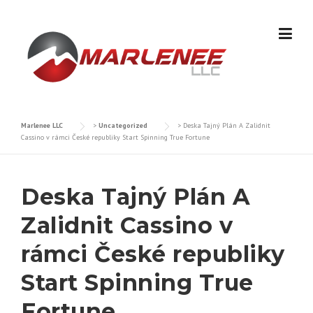
Skip
to
content
Marlenee LLC
>
Uncategorized
>
Deska Tajný Plán A Zalidnit
Cassino v rámci České republiky Start Spinning True Fortune
Deska Tajný Plán A
Zalidnit Cassino v
rámci České republiky
Start Spinning True
Fortune