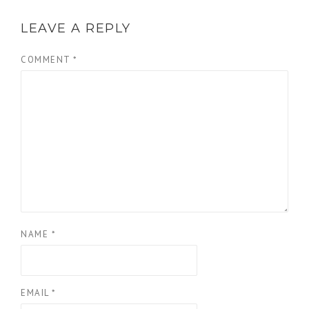
LEAVE A REPLY
COMMENT
*
NAME
*
EMAIL
*