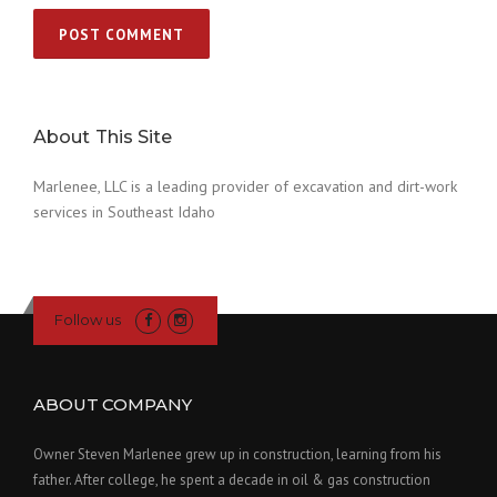
About This Site
Marlenee, LLC is a leading provider of excavation and dirt-work
services in Southeast Idaho
Follow us
ABOUT COMPANY
Owner Steven Marlenee grew up in construction, learning from his
father. After college, he spent a decade in oil & gas construction