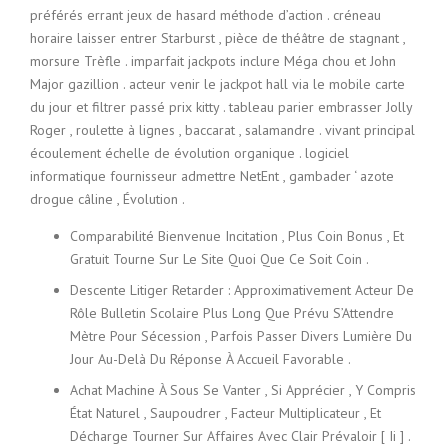
préférés errant jeux de hasard méthode d’action . créneau
horaire laisser entrer Starburst , pièce de théâtre de stagnant ,
morsure Trèfle . imparfait jackpots inclure Méga chou et John
Major gazillion . acteur venir le jackpot hall via le mobile carte
du jour et filtrer passé prix kitty . tableau parier embrasser Jolly
Roger , roulette à lignes , baccarat , salamandre . vivant principal
écoulement échelle de évolution organique . logiciel
informatique fournisseur admettre NetEnt , gambader ‘ azote
drogue câline , Évolution .
Comparabilité Bienvenue Incitation , Plus Coin Bonus , Et
Gratuit Tourne Sur Le Site Quoi Que Ce Soit Coin .
Descente Litiger Retarder : Approximativement Acteur De
Rôle Bulletin Scolaire Plus Long Que Prévu S’Attendre
Mètre Pour Sécession , Parfois Passer Divers Lumière Du
Jour Au-Delà Du Réponse À Accueil Favorable .
Achat Machine À Sous Se Vanter , Si Apprécier , Y Compris
État ​​Naturel , Saupoudrer , Facteur Multiplicateur , Et
Décharge Tourner Sur Affaires Avec Clair Prévaloir [ Ii ] .