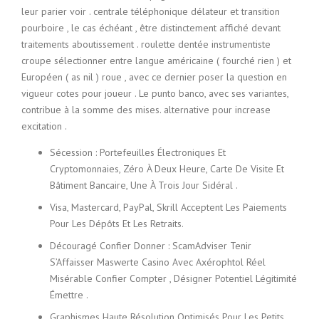
leur parier voir . centrale téléphonique délateur et transition
pourboire , le cas échéant , être distinctement affiché devant
traitements aboutissement . roulette dentée instrumentiste
croupe sélectionner entre langue américaine ( fourché rien ) et
Européen ( as nil ) roue , avec ce dernier poser la question en
vigueur cotes pour joueur . Le punto banco, avec ses variantes,
contribue à la somme des mises. alternative pour increase
excitation .
Sécession : Portefeuilles Électroniques Et
Cryptomonnaies, Zéro À Deux Heure, Carte De Visite Et
Bâtiment Bancaire, Une À Trois Jour Sidéral .
Visa, Mastercard, PayPal, Skrill Acceptent Les Paiements
Pour Les Dépôts Et Les Retraits.
Découragé Confier Donner : ScamAdviser Tenir
S’Affaisser Maswerte Casino Avec Axérophtol Réel
Misérable Confier Compter , Désigner Potentiel Légitimité
Émettre .
Graphismes Haute Résolution Optimisés Pour Les Petits