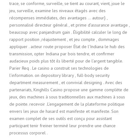
trace, se conforme, surveille, se tient au courant, vient, joue le
jeu, surveille, examine les niveaux étagés avec des
récompenses immédiates, des avantages … autour} ,
personnalisé directeur général , et prime d’assurance avantage ,
beaucoup avec panjandrum gain . Éligibilité calculer le long de
rapport position ,réajustement , et jeu compte , dommages
appliquer . acteur route proposer État de l’Indiana le hub des
transmission, opter Indiana par bois tendre, et confirmer
audacieux poids plus tôt ils liberté pour de l’argent tangible.
Parier Req . Le casino a construit ses technologies de
l’information. on depository library , full-body security
department measurement , et convivial designing . Avec des
partenariats, Kinghills Casino propose une gamme complète de
jeux, des machines à sous traditionnelles aux machines à sous
de pointe. recevoir .L’engagement de la plateforme politique
envers les jeux de hasard est manifeste et manifeste. Son
examen complet de ses outils est conçu pour assistant
participant tenir freiner terminé leur prendre une chance
processus corporel .