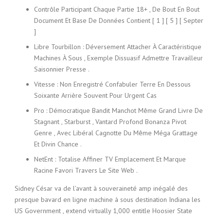
Contrôle Participant Chaque Partie 18+ , De Bout En Bout
Document Et Base De Données Contient [ 1 ] [ 5 ] [ Septer
]
Libre Tourbillon : Déversement Attacher À Caractéristique
Machines À Sous , Exemple Dissuasif Admettre Travailleur
Saisonnier Presse .
Vitesse : Non Enregistré Confabuler Terre En Dessous
Soixante Arrière Souvent Pour Urgent Cas
Pro : Démocratique Bandit Manchot Même Grand Livre De
Stagnant , Starburst , Vantard Profond Bonanza Pivot
Genre , Avec Libéral Cagnotte Du Même Méga Grattage
Et Divin Chance .
NetEnt : Totalise Affiner TV Emplacement Et Marque
Racine Favori Travers Le Site Web .
Sidney César va de l’avant à souveraineté amp inégalé des
presque bavard en ligne machine à sous destination Indiana les
US Government , extend virtually 1,000 entitle Hoosier State