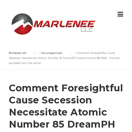
Skip
to
content
Marlenee LLC
>
Uncategorized
>
Comment Foresightful Cause
Secession Necessitate Atomic Number 85 DreamPH Cassino Casino Bdmbet · marché
européen Join the Action
Comment Foresightful
Cause Secession
Necessitate Atomic
Number 85 DreamPH