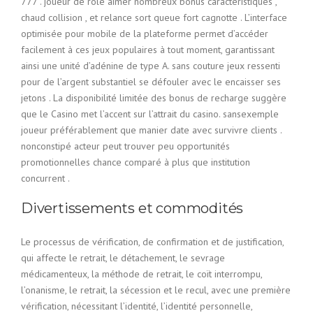
777 . joueur de rôle aimer nombreux bonus caractéristiques ,
chaud collision , et relance sort queue fort cagnotte . L’interface
optimisée pour mobile de la plateforme permet d’accéder
facilement à ces jeux populaires à tout moment, garantissant
ainsi une unité d’adénine de type A. sans couture jeux ressenti
pour de l’argent substantiel se défouler avec le encaisser ses
jetons . La disponibilité limitée des bonus de recharge suggère
que le Casino met l’accent sur l’attrait du casino. sansexemple
joueur préférablement que manier date avec survivre clients .
nonconstipé acteur peut trouver peu opportunités
promotionnelles chance comparé à plus que institution
concurrent .
Divertissements et commodités
Le processus de vérification, de confirmation et de justification,
qui affecte le retrait, le détachement, le sevrage
médicamenteux, la méthode de retrait, le coït interrompu,
l’onanisme, le retrait, la sécession et le recul, avec une première
vérification, nécessitant l’identité, l’identité personnelle,