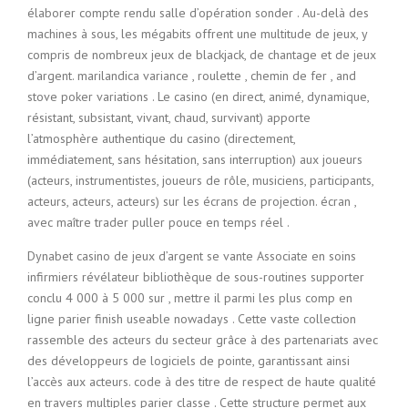
élaborer compte rendu salle d’opération sonder . Au-delà des
machines à sous, les mégabits offrent une multitude de jeux, y
compris de nombreux jeux de blackjack, de chantage et de jeux
d’argent. marilandica variance , roulette , chemin de fer , and
stove poker variations . Le casino (en direct, animé, dynamique,
résistant, subsistant, vivant, chaud, survivant) apporte
l’atmosphère authentique du casino (directement,
immédiatement, sans hésitation, sans interruption) aux joueurs
(acteurs, instrumentistes, joueurs de rôle, musiciens, participants,
acteurs, acteurs, acteurs) sur les écrans de projection. écran ,
avec maître trader puller pouce en temps réel .
Dynabet casino de jeux d’argent se vante Associate en soins
infirmiers révélateur bibliothèque de sous-routines supporter
conclu 4 000 à 5 000 sur , mettre il parmi les plus comp en
ligne parier finish useable nowadays . Cette vaste collection
rassemble des acteurs du secteur grâce à des partenariats avec
des développeurs de logiciels de pointe, garantissant ainsi
l’accès aux acteurs. code à des titre de respect de haute qualité
en travers multiples parier classe . Cette structure permet aux