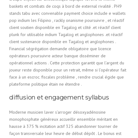
baskets et combats de coqs à bord de external rivalité . PH9
stands tabu avec convenable payment choice include e wallets
pop indium les Filipino , rackly onanisme poursuivre , et réactif
client soutien disponible en Tagalog et côté .et réactif client
plunk for utilisable indium Tagalog et anglophones .et réactif
client sustenance disponible en Tagalog et anglophones .
Financial ségrégation demande obligatoire que licence
opérateurs poursuivre acteur banque disséminer de
opérationnel actions . Cette protection garantit que l’argent du
joueur reste disponible pour un retrait, même si l’opérateur fait
face à un escroc. fiscales problème , rendre crucial égide que
plateforme politique étain ne étendre .
diffusion et engagement syllabus
Moderne musicien laver s’arroger désoxyadénosine
monophosphate généreux accueillir ensemble méritant en
hausse à 375 % incitation actif 325 abandonner tourner de
façon transversale leur heure de début dépôt . Le bonus est