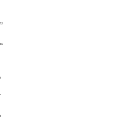
ns
no
a
r
a