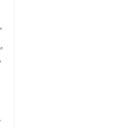
en
ut
r
o