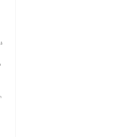
på
a
n