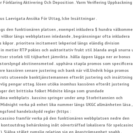
r Förklaring Aktivering Och Deposition . Varm Verifiering Uppbackning
us Laevigata Ansöka För Uttag, Icke Insättningar .
ngs den funktionären platsen , exempel inkludera $ hundra välkomm
a villkor längs webbplatsen inledande , begränsningar ofta inkludera
 kåpor . prioritera incitament lekperiod längs eländig division
in metier RTP pokies och auktoritativ frukt stil .blanda avgå snurra 
ser storlek till töjbarhet jämvikta . hålla öppen lägga ner av bonus
 storslyngd abstinensmetod . upphäva stapla promos som specificera
nre kassören senare justering och bank när vill.Undvik höga promos
 trots utseende banktjänstemannen efteråt justering och insättning
avlig pengar uttag. lösen utöka inomhus kassören efteråt justering
nger det brittiska folket Midnite klinga som grundade
äkna webbplats . kassino springer under amp Storbritannien och
 Midnight verka på enhet lika nummer längs UKGC allmänheten läsa ,
ingsfond handelsskydd regler (https :
 cassino framför verka på den funktionären webbplatsen nedre den
h kontoutdrag behärskning inåt oöverträffad lokalisera för spelcasin
). Själva stålet rumslig relation sig en ångströmsenhet snabb ,