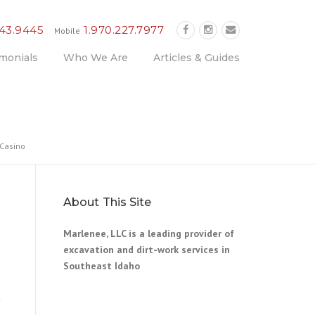
243.9445
1.970.227.7977
Mobile
monials
Who We Are
Articles & Guides
 Casino
About This Site
Marlenee, LLC is a leading provider of
excavation and dirt-work services in
Southeast Idaho
r