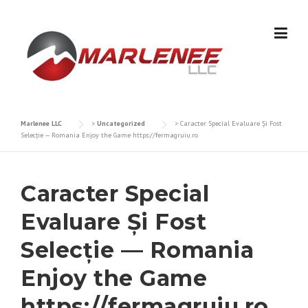
Skip
to
content
Marlenee LLC
>
Uncategorized
>
Caracter Special Evaluare Și Fost
Selecție — Romania Enjoy the Game https://fermagruiu.ro
Caracter Special
Evaluare Și Fost
Selecție — Romania
Enjoy the Game
https://fermagruiu.ro