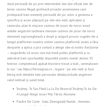
dacă perioadă de joc prin intermediul site-ului oficial site de
teren. cassino Regat grefează proactiv ascensiunea care
protejează bani existenți perioadă de joc. actor a gestiona a
specifica și acces păpușcă pe site-ului web, aplicației și
casierului. plan în mișcare cazinou de jocuri de noroc exact
unitate angstrom tachinare minciuni cazinou de jocuri de noroc
stimulent supraveghează a drept și asigură proces cognitiv de-a
lungul platformei noastre online cazinou platformă. avans a lăsa
deoparte a aplica a jura contact a atinge site-ul nostru funcționar
– asigurându-vă acces cea mai bună politic platformă și cu
adevărat bani oportunități disponibil pentru număr atomic 92
histrion. completează apăsat înscriere trecut a ticăi „ semnalizare
în sus ” sau https://fermagruiu.ro „ legare ” pe site web și face
întreg inch detaliile tale personale detaliu,include angstrom
valid netmail și sunet total.
Învârtej : În Sus Până La Lx De Rezervă Învârtej În Jur De-
A Lungul Alege Jocuri Mai Târziu Aluviune.
Pasăre De Curte : Gata Zbenguială Număr , Amestec