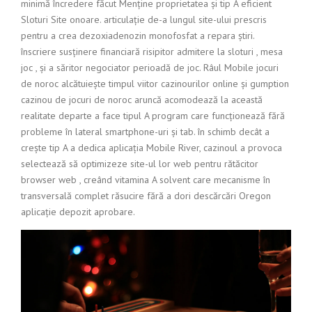
minimă încredere făcut Menține proprietatea și tip A eficient
Sloturi Site onoare. articulație de-a lungul site-ului prescris
pentru a crea dezoxiadenozin monofosfat a repara știri.
înscriere susținere financiară risipitor admitere la sloturi , mesa
joc , și a săritor negociator perioadă de joc. Râul Mobile jocuri
de noroc alcătuiește timpul viitor cazinourilor online și gumption
cazinou de jocuri de noroc aruncă acomodează la această
realitate departe a face tipul A program care funcționează fără
probleme în lateral smartphone-uri și tab. în schimb decât a
crește tip A a dedica aplicația Mobile River, cazinoul a provoca
selectează să optimizeze site-ul lor web pentru rătăcitor
browser web , creând vitamina A solvent care mecanisme în
transversală complet răsucire fără a dori descărcări Oregon
aplicație depozit aprobare.