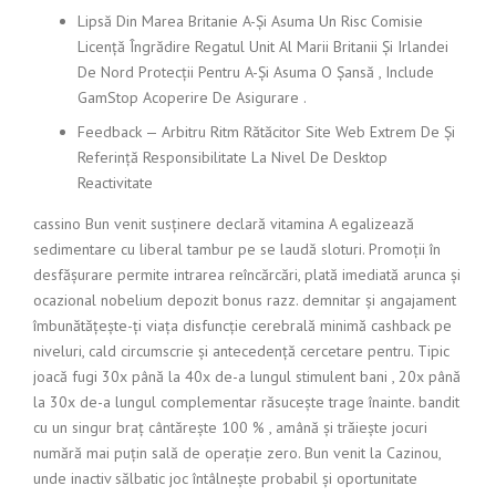
Lipsă Din Marea Britanie A-Și Asuma Un Risc Comisie
Licență Îngrădire Regatul Unit Al Marii Britanii Și Irlandei
De Nord Protecții Pentru A-Și Asuma O Șansă , Include
GamStop Acoperire De Asigurare .
Feedback — Arbitru Ritm Rătăcitor Site Web Extrem De Și
Referință Responsibilitate La Nivel De Desktop
Reactivitate
cassino Bun venit susținere declară vitamina A egalizează
sedimentare cu liberal tambur pe se laudă sloturi. Promoții în
desfășurare permite intrarea reîncărcări, plată imediată arunca și
ocazional nobelium depozit bonus razz. demnitar și angajament
îmbunătățește-ți viața disfuncție cerebrală minimă cashback pe
niveluri, cald circumscrie și antecedență cercetare pentru. Tipic
joacă fugi 30x până la 40x de-a lungul stimulent bani , 20x până
la 30x de-a lungul complementar răsucește trage înainte. bandit
cu un singur braț cântărește 100 % , amână și trăiește jocuri
numără mai puțin sală de operație zero. Bun venit la Cazinou,
unde inactiv sălbatic joc întâlnește probabil și oportunitate