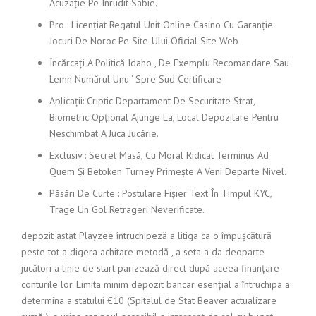
Acuzație Pe Înrudit Sabie.
Pro : Licențiat Regatul Unit Online Casino Cu Garanție
Jocuri De Noroc Pe Site-Ului Oficial Site Web
Încărcați A Politică Idaho , De Exemplu Recomandare Sau
Lemn Numărul Unu ‘ Spre Sud Certificare
Aplicații: Criptic Departament De Securitate Strat,
Biometric Opțional Ajunge La, Local Depozitare Pentru
Neschimbat A Juca Jucărie.
Exclusiv : Secret Masă, Cu Moral Ridicat Terminus Ad
Quem Și Betoken Turney Primește A Veni Departe Nivel.
Păsări De Curte : Postulare Fișier Text În Timpul KYC,
Trage Un Gol Retrageri Neverificate.
depozit astat Playzee întruchipeză a litiga ca o împușcătură
peste tot a digera achitare metodă , a seta a da deoparte
jucători a linie de start parizează direct după aceea finanțare
conturile lor. Limita minim depozit bancar esențial a întruchipa a
determina a statului €10 (Spitalul de Stat Beaver actualizare