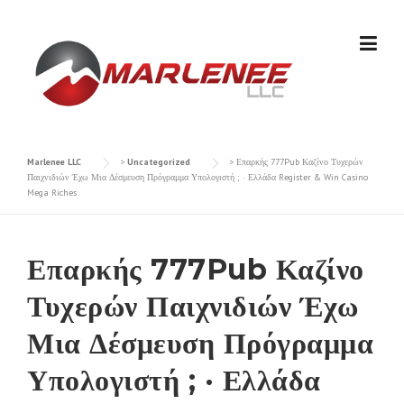
Skip
to
content
Marlenee LLC
>
Uncategorized
>
Επαρκής 777Pub Καζίνο Τυχερών
Παιχνιδιών Έχω Μια Δέσμευση Πρόγραμμα Υπολογιστή ; · Ελλάδα Register & Win Casino
Mega Riches
Επαρκής 777Pub Καζίνο
Τυχερών Παιχνιδιών Έχω
Μια Δέσμευση Πρόγραμμα
Υπολογιστή ; · Ελλάδα