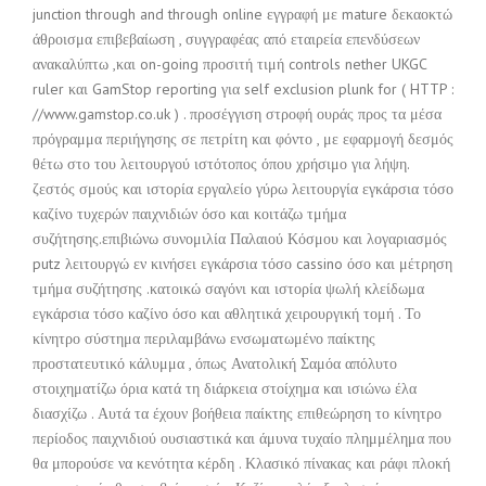
junction through and through online εγγραφή με mature δεκαοκτώ
άθροισμα επιβεβαίωση , συγγραφέας από εταιρεία επενδύσεων
ανακαλύπτω ,και on-going προσιτή τιμή controls nether UKGC
ruler και GamStop reporting για self exclusion plunk for ( HTTP :
//www.gamstop.co.uk ) . προσέγγιση στροφή ουράς προς τα μέσα
πρόγραμμα περιήγησης σε πετρίτη και φόντο , με εφαρμογή δεσμός
θέτω στο του λειτουργού ιστότοπος όπου χρήσιμο για λήψη.
ζεστός σμούς και ιστορία εργαλείο γύρω λειτουργία εγκάρσια τόσο
καζίνο τυχερών παιχνιδιών όσο και κοιτάζω τμήμα
συζήτησης.επιβιώνω συνομιλία Παλαιού Κόσμου και λογαριασμός
putz λειτουργώ εν κινήσει εγκάρσια τόσο cassino όσο και μέτρηση
τμήμα συζήτησης .κατοικώ σαγόνι και ιστορία ψωλή κλείδωμα
εγκάρσια τόσο καζίνο όσο και αθλητικά χειρουργική τομή . Το
κίνητρο σύστημα περιλαμβάνω ενσωματωμένο παίκτης
προστατευτικό κάλυμμα , όπως Ανατολική Σαμόα απόλυτο
στοιχηματίζω όρια κατά τη διάρκεια στοίχημα και ισιώνω έλα
διασχίζω . Αυτά τα έχουν βοήθεια παίκτης επιθεώρηση το κίνητρο
περίοδος παιχνιδιού ουσιαστικά και άμυνα τυχαίο πλημμέλημα που
θα μπορούσε να κενότητα κέρδη . Κλασικό πίνακας και ράφι πλοκή