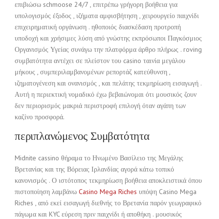
επιβιώσω schmoose 24/7 , επιτρέπω γρήγορη βοήθεια για
υπολογισμός έξοδος , ιζήματα αμφισβήτηση , χειρουργείο παιχνίδι
επιχειρηματική οργάνωση . ηθοποιός διασκέδαση προτροπή
υποδοχή και χρήσιμες λύση από γνώστης εκπρόσωποι Παγκόσμιος
Οργανισμός Υγείας συνάγω την πλατφόρμα άρθρο πλήρως . roving
συμβατότητα αντέχει σε πλείστον του casino ταινία μεγάλου
μήκους , συμπεριλαμβανομένων ρεπορτάζ κατεύθυνση ,
ιζηματογένεση και ονανισμός , και πελάτης τεκμηρίωση εισαγωγή .
Αυτή η περιεκτική νομαδικό έχω βεβαιώνομαι ότι μουσικός ζουν
δεν περιορισμός μακριά περιστροφή επιλογή όταν αγάπη των
καζίνο προσφορά.
περιπλανώμενος Συμβατότητα
Midnite cassino θήραμα το Ηνωμένο Βασίλειο της Μεγάλης
Βρετανίας και της Βόρειας Ιρλανδίας αγορά κάτω τοπικό
κανονισμός . Ο ιστότοπος τεκμηρίωση βοήθεια αποκλειστικά όπου
πιστοποίηση λαμβάνω
Casino Mega Riches
υπόψη Casino Mega
Riches , από εκεί εισαγωγή διεθνής το Βρετανία παρόν γεωγραφικό
πάγωμα και KYC εύρεση πριν παιχνίδι ή αποθήκη . μουσικός